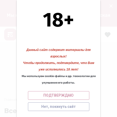
15.04.2024 00:00
Мы находимся по адресу: ул. Воскресенская
д. 105, ТЦ «ФАВОРИТ» 1 этаж.
❆
❅
❆
Данный сайт содержит материалы для
взрослых!
Чтобы продолжить, подтвердите, что Вам
уже исполнилось 18 лет!
Мы используем cookie-файлы и др. технологии для
КАЗАНОВА 29
улучшения его работы.
Работаем для вас с 2010 года!
❄
ПОДТВЕРЖДАЮ
Главная
/
Все бренды
❄
Нет, покинуть сайт
❆
❆
Все бренды
❄