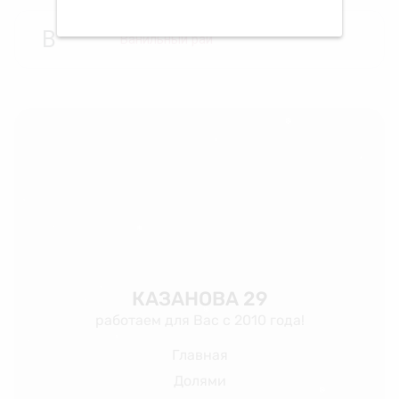
❆
❅
В
❄
Ванильный рай
❆
❄
❆
❄
❅
❄
❅
❄
❆
КАЗАНОВА 29
❅
работаем для Вас с 2010 года!
❆
❆
Главная
❅
❄
Долями