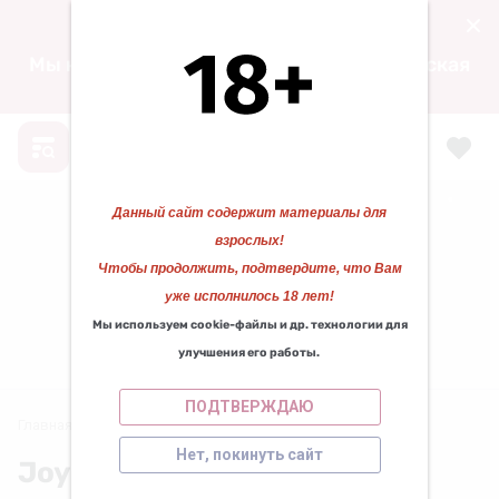
15.04.2024 00:00
Мы находимся по адресу: ул. Воскресенская
д. 105, ТЦ «ФАВОРИТ» 1 этаж.
❆
❅
❅
Данный сайт содержит материалы для
взрослых!
❄
Чтобы продолжить, подтвердите, что Вам
❆
уже исполнилось 18 лет!
Мы используем cookie-файлы и др. технологии для
КАЗАНОВА 29
❆
улучшения его работы.
Работаем для вас с 2010 года!
❆
ПОДТВЕРЖДАЮ
Главная
/
Joy Division
Нет, покинуть сайт
Joy Division
❄
❄