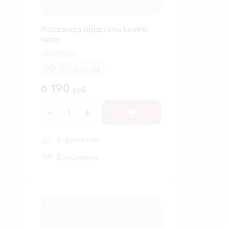
Массажер простаты Levett
Nero
Levett Nero
619 бонусов
6 190
руб.
К сравнению
В избранное