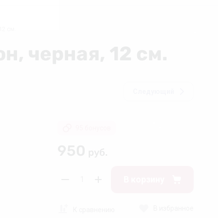
❄
12 см.
н, черная, 12 см.
❅
❄
Следующий
❅
❄
95 бонусов
950
руб.
❄
В корзину
❆
В избранное
К сравнению
❄