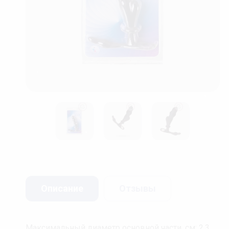
❅
❆
❅
Описание
Отзывы
Максимальный диаметр основной части, см: 2.3