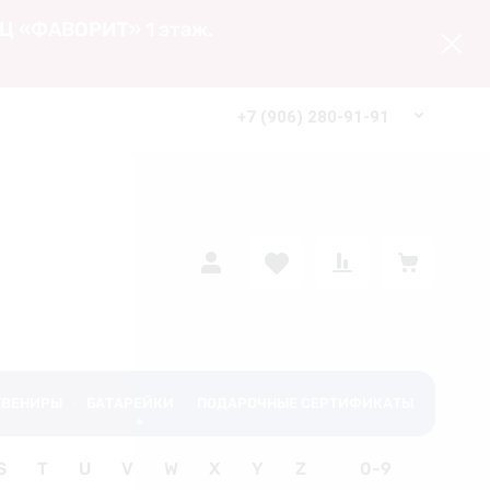
 ТЦ «ФАВОРИТ» 1 этаж.
+7 (906) 280-91-91
алог
Адмистративная группа
❆
УВЕНИРЫ
БАТАРЕЙКИ
ПОДАРОЧНЫЕ СЕРТИФИКАТЫ
❅
S
T
U
V
W
X
Y
Z
0-9