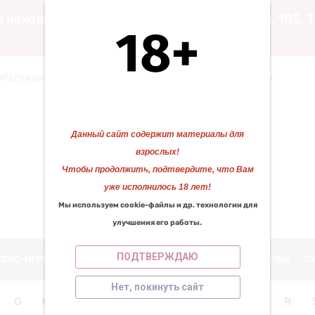
 находимся по адресу: ул. Воскресенская д. 105,
обслуживание
Служба поддержки интернет-заказов
Кат
Данный сайт содержит материалы для
взрослых!
❅
Чтобы продолжить, подтвердите, что Вам
уже исполнилось 18 лет!
КАЗАНОВА 29
❄
Мы используем cookie-файлы и др. технологии для
Работаем для вас с 2010 года!
улучшения его работы.
❅
ПОДТВЕРЖДАЮ
СЕКС-ИГРУШКИ
ИНТИМНАЯ КОСМЕТИКА
ПРЕЗЕРВАТИВЫ
С
Нет, покинуть сайт
❄
G
H
I
J
K
L
M
N
O
P
R