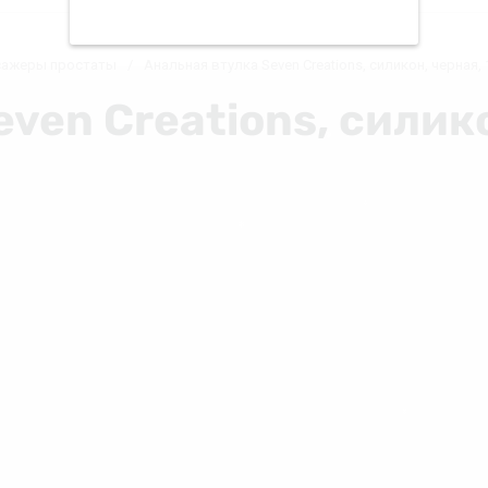
ажеры простаты
/
Анальная втулка Seven Creations, силикон, черная, 
ven Creations, силико
❅
❅
❄
❄
❆