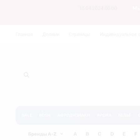
Мы
15.04.2024 00:00
Главная
Долями
Страницы
Индивидуальное 
❆
SALE
BDSM
АФРОДИЗИАКИ
АРОМА
БЕЛЬЁ
A
B
C
D
E
F
Бренды A-Z
❆