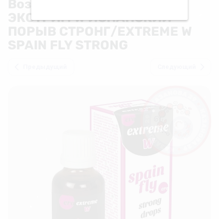
Возбуждающие капли
ЭКСТРИМ W ИСПАНСКИЙ
❄
❅
❅
❆
ПОРЫВ СТРОНГ/EXTREME W
❆
SPAIN FLY STRONG
Предыдущий
Следующий
❄
❆
❄
❆
❄
❄
❄
❆
❆