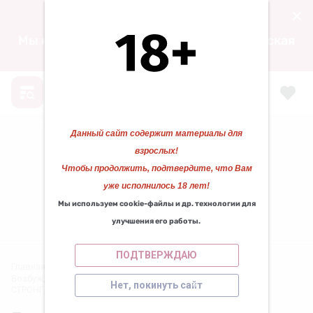
15.04.2024 00:00
Мы находимся по адресу: ул. Воскресенская
д. 105, ТЦ «ФАВОРИТ» 1 этаж.
Данный сайт содержит материалы для
❄
❄
взрослых!
Чтобы продолжить, подтвердите, что Вам
❆
уже исполнилось 18 лет!
❅
Мы используем cookie-файлы и др. технологии для
КАЗАНОВА 29
❆
улучшения его работы.
Работаем для вас с 2010 года!
ПОДТВЕРЖДАЮ
Главная
/
АФРОДИЗИАКИ
/
Для нее
/
Возбуждающие капли ЭКСТРИМ W ИСПАНСКИЙ ПОРЫВ
Нет, покинуть сайт
СТРОНГ/EXTREME W SPAIN FLY STRONG
❅
❆
❅
❆
❆
❄
❄