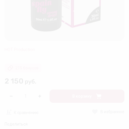
❅
❅
❆
❄
❆
HOT Production
❄
❆
215 бонусов
❄
2 150
руб.
В корзину
❄
В избранное
К сравнению
Поделиться