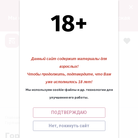
15.04.2024 00:00
Мы находимся по адресу: ул. Воскресенская
д. 105, ТЦ «ФАВОРИТ» 1 этаж.
Данный сайт содержит материалы для
❄
❅
взрослых!
Чтобы продолжить, подтвердите, что Вам
❄
уже исполнилось 18 лет!
❅
❆
❆
Мы используем cookie-файлы и др. технологии для
КАЗАНОВА 29
улучшения его работы.
Работаем для вас с 2010 года!
❄
ПОДТВЕРЖДАЮ
❄
❅
Главная
/
СУВЕНИРЫ
/
Игры
/
Горячие купоны в ассортименте 18+
Нет, покинуть сайт
❄
Горячие купоны в
❄
❄