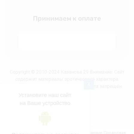
Принимаем к оплате
Copyright © 2010-2024 Казанова 29 Внимание: Сайт
содержит материалы эротического характера.
X
Несовершеннолетним просмотр сайта запрещен.
Установите наш сайт
на Ваше устройство
new
kazanova29.ru —
создание интернет-магазина
, веб-
Этот сайт использует файлы cookie и метаданные. Продолжая