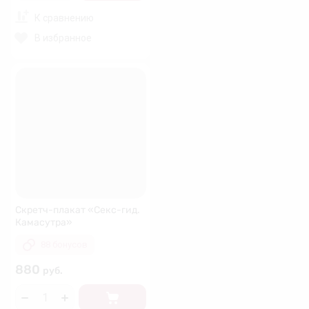
К сравнению
В избранное
Скретч-плакат «Секс-гид.
Камасутра»
88 бонусов
880
руб.