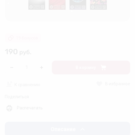
❄
❆
❅
❅
❄
❆
19 бонусов
❆
❅
❆
190
руб.
В корзину
В избранное
К сравнению
Поделиться
❄
Распечатать
❄
Описание