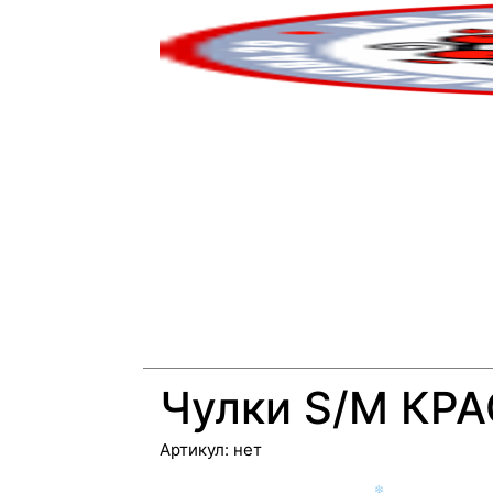
❅
❅
Чулки S/M КР
Артикул:
нет