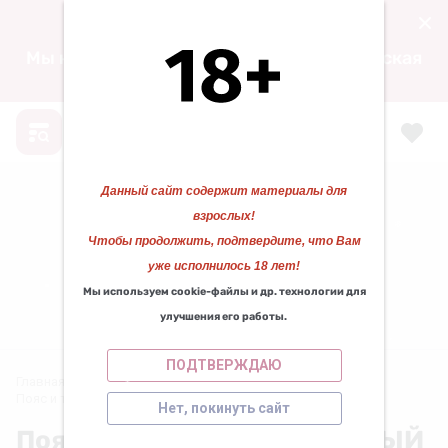
15.04.2024 00:00
Мы находимся по адресу: ул. Воскресенская
❅
д. 105, ТЦ «ФАВОРИТ» 1 этаж.
Данный сайт содержит материалы для
взрослых!
Чтобы продолжить, подтвердите, что Вам
❆
❄
уже исполнилось 18 лет!
Мы используем cookie-файлы и др. технологии для
КАЗАНОВА 29
❅
улучшения его работы.
Работаем для вас с 2010 года!
ПОДТВЕРЖДАЮ
Главная
/
товар не включен в сайт
/
❅
❅
Пояс и трусики S/M КРАСНЫЙ
Нет, покинуть сайт
❄
❄
❄
Пояс и трусики S/M КРАСНЫЙ
❅