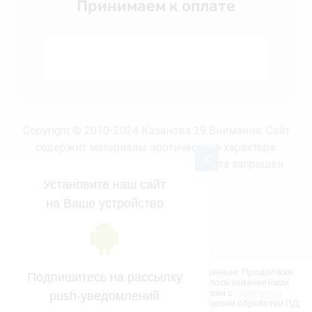
Принимаем к оплате
Copyright © 2010-2024 Казанова 29 Внимание: Сайт
содержит материалы эротического характера.
X
Несовершеннолетним просмотр сайта запрещен.
Установите наш сайт
на Ваше устройство
new
kazanova29.ru —
создание интернет-магазина
, веб-
Этот сайт использует файлы cookie и метаданные. Продолжая
Подпишитесь на рассылку
просматривать его, вы соглашаетесь на использование нами
студия Мегагрупп
файлов cookie и метаданных в соответствии с
Политикой
push-уведомлений
конфиденциальности
(согласно категориям и целям обработки ПД,