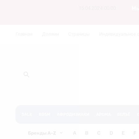
Мы
15.04.2024 00:00
Главная
Долями
Страницы
Индивидуальное 
❆
❄
SALE
BDSM
АФРОДИЗИАКИ
АРОМА
БЕЛЬЁ
❄
A
B
C
D
E
F
Бренды A-Z