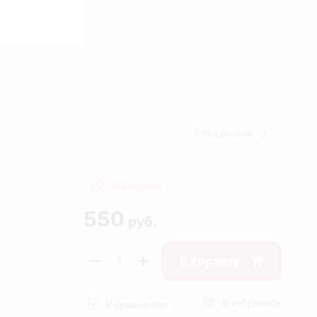
❅
❄
Следующий
55 бонусов
❆
550
руб.
❆
В корзину
В избранное
К сравнению