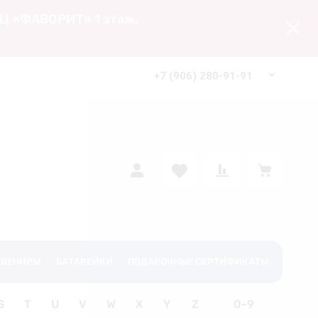
 ТЦ «ФАВОРИТ» 1 этаж.
+7 (906) 280-91-91
алог
Адмистративная группа
УВЕНИРЫ
БАТАРЕЙКИ
ПОДАРОЧНЫЕ СЕРТИФИКАТЫ
S
T
U
V
W
X
Y
Z
0-9