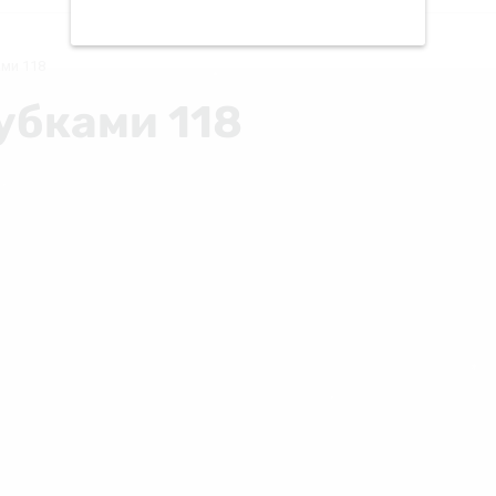
ами 118
убками 118
❅
❅
❅
❄