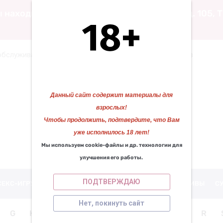
 находимся по адресу: ул. Воскресенская д. 105,
обслуживание
Служба поддержки интернет-заказов
Кат
Данный сайт содержит материалы для
взрослых!
Чтобы продолжить, подтвердите, что Вам
уже исполнилось 18 лет!
КАЗАНОВА 29
Мы используем cookie-файлы и др. технологии для
Работаем для вас с 2010 года!
❄
❄
улучшения его работы.
ПОДТВЕРЖДАЮ
СЕКС-ИГРУШКИ
ИНТИМНАЯ КОСМЕТИКА
ПРЕЗЕРВАТИВЫ
С
Нет, покинуть сайт
G
H
I
J
K
L
M
N
O
P
R