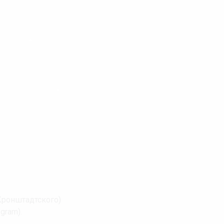
❄
❆
❅
 Кронштадтского)
gram).
❆