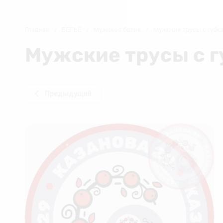
❅
Главная
/
БЕЛЬЁ
/
Мужское белье
/
Мужские трусы с губк
Мужские трусы с г
❄
Предыдущий
❄
❄
❆
❆